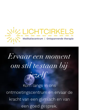
Ervaar een moment
om stil te staan bij
jezelf
Kom langs in ons
ontmoetingscentrum en ervaar de
kracht van een glimlach en van
een goed gesprek.