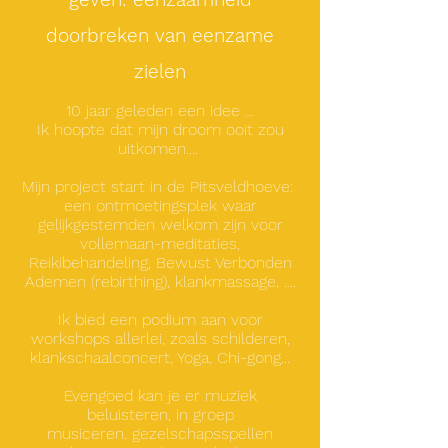
doorbreken van eenzame
zielen
10 jaar geleden een idee …
Ik hoopte dat mijn droom ooit zou
uitkomen....
Mijn project start in de Pitsveldhoeve:
een ontmoetingsplek waar
gelijkgestemden welkom zijn voor
vollemaan-meditaties,
Reikibehandeling, Bewust Verbonden
Ademen (rebirthing), klankmassage, ....
Ik bied een podium aan voor
workshops allerlei, zoals schilderen,
klankschaalconcert, Yoga, Chi-gong...
Evengoed kan je er muziek
beluisteren, in groep
musiceren,
gezelschapsspellen