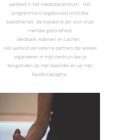
aanbied in het meditatiecentrum. Het
programma is opgebouwd rond drie
basisthema's die bepalend zijn voor onze
mentale gezondheid:
Meditatie, Ademen en Lachen.
Het aanbod van externe partners die sessies
organiseren in mijn centrum kan je
terugvinden op mijn kalender en op mijn
Facebookpagina.