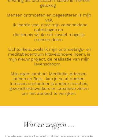
ervaring als lachcoach maakte ik mensen
gelukkig.
Mensen ontmoeten en begeesteren is mijn
vak.
Ik leerde veel door mijn verscheidene
opleidingen en
die kennis wil ik met zoveel mogelijk
mensen delen
Lichtcirkels, zoals ik mijn ontmoetings- en
meditatiecentrum Pitsveldhoeve noem, is
mijn nieuw project, de realisatie van mijn
levensdroom.
Mijn eigen aanbod: Meditatie, Ademen,
lachen en Reiki, kan je nu al boeken.
Intussen contacteer ik andere coaches,
gezondheidswerkers en creatieve zielen
om het aanbod te verrijken.
Wat ze zeggen ...