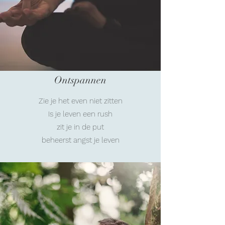
Ontspannen
Zie je het even niet zitten
Is je leven een rush
zit je in de put
beheerst angst je leven