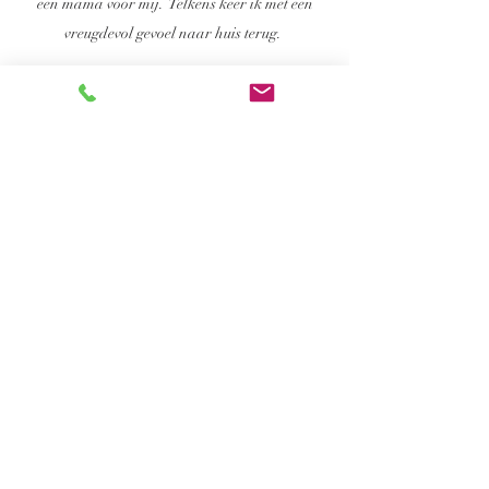
een mama voor mij. Telkens keer ik met een
vreugdevol gevoel naar huis terug.
- Christel -
Een superformidabele coach. Wat een
ongeloofelijk dynamisme en Joie de vivre. Altijd
blijgezind. Een mooi persoon. Tellement
lumineuse.
- Myriam -
Ontmoetings- &
Meditatiecentrum