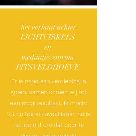
het verhaal achter
LICHTCIRKELS
en
meditatiecentrum
PITSVELDHOEVE
Er is nood aan verdieping in
groep, samen komen wij tot
een mooi resultaat. Ik mocht
tot nu toe al zoveel leren, nu is
het de tijd om dat door te
geven: eenzaamheid