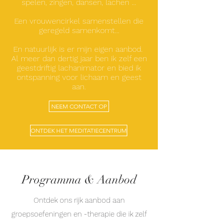
spelen, zingen, dansen, lachen ...
Een vrouwencirkel samenstellen die
geregeld samenkomt...
En natuurlijk is er mijn eigen aanbod.
Al meer dan dertig jaar ben ik zelf een
geestdriftig lachanimator en bied ik
ontspanning voor lichaam en geest
aan.
NEEM CONTACT OP
ONTDEK HET MEDITATIECENTRUM
Programma & Aanbod
Ontdek ons rijk aanbod aan
groepsoefeningen en -therapie die ik zelf