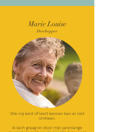
Marie Louise
Deschepper
Wie mij kent of leert kennen kan er niet
omheen.
Ik lach graag en door mijn jarenlange