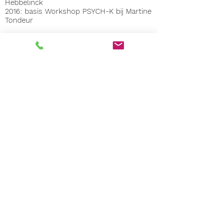
Hebbelinck
2016: basis Workshop PSYCH-K bij Martine
Tondeur
In 2008 nodigde Wim Helsen mij uit
om voor 'Het programma van Wim
Helsen' op Canvas mijn Lachclub te
presenteren.
Sinds 2005 heb ik een lachclub in CC
de Ploter te 1742 Ternat en ook een
lachclub in het Dienstencentrum Ter
Borre te 1853 Strombeek.
Geregeld geef ik lachsessies in
scholen, bij verenigingen allerlei
alsook in rusthuizen.
Nieuwsbrief
Programma & aanbod Lichtcirkels