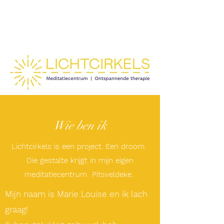
Wie ben ik
Lichtcirkels is een project. Een droom.
Die gestalte krijgt in mijn eigen
meditatiecentrum Pitsveldeke.
Mijn naam is Marie Louise en ik lach
graag!