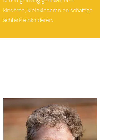
Ik ben gelukkig gehuwd, heb
kinderen, kleinkinderen en schattige
achterkleinkinderen.
I'm a paragraph. Click here to add your own
text and edit me. It’s easy. Just click “Edit Text”
or double click me to add your own content
and make changes to the font. I’m a great
place for you to tell a story and let your users
know a little more about you.