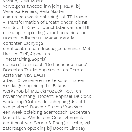
Viviane, Reiki-Master
vervolgens tweede 'inwijding' REIKI bij
Veronika Reniers, Reiki Master
daarna een week-opleiding tot TB trainer
= Transformation of Breath onder leiding
van Judith Kravitz, oprichtster van de TBF
driedaagse opleiding voor Lachanimator.
Docent Indische Dr. Madan Kataria:
oprichter Lachyoga
certificaat na een driedaagse seminar 'Met
Hart en Ziel', Alpha- en
Thetatraining.'Sophia'
opleiding lachcoach 'De Lachende mens'.
Docenten Trudie Appelmans en Gerard
Aerts van vzw LACH
attest 'Clownerie en vertelkunst' na een
vierdaagse opleiding bij 'Balans'
workshop bij Muziekmozaïek 'Keel- en
boventoonzang'. Docent: Raphael De Cock
workshop 'Ontdek de scheppingskracht
van je stem'. Docent: Steven Vrancken
een week opleiding ademcoach. Docenten
Marie-Rose Windels en Geert Vleminck
certificaat van Sound & Energie Healer, vijf
zaterdagen opleiding bij Docent Lindsay