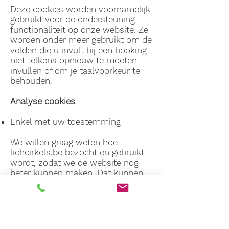
Deze cookies worden voornamelijk
gebruikt voor de ondersteuning
functionaliteit op onze website. Ze
worden onder meer gebruikt om de
velden die u invult bij een booking
niet telkens opnieuw te moeten
invullen of om je taalvoorkeur te
behouden.
Analyse cookies
Enkel met uw toestemming
We willen graag weten hoe
lichcirkels.be bezocht en gebruikt
wordt, zodat we de website nog
beter kunnen maken. Dat kunnen
we dankzij Google Analytics, en
ook daar zijn cookies voor nodig.
Deze analyse cookies komen van
Google. De IP-adressen worden
geanonimiseerd en Google mag de