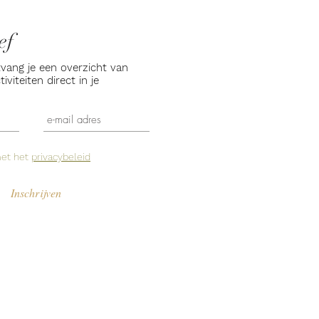
ef
tvang je een overzicht van
viteiten direct in je
 de nieuwsbrief aanmelden.
met het
privacybeleid
Inschrijven