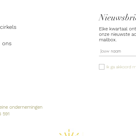
Nieuwsbri
irkels
Elke kwartaal on
onze nieuwste acti
mailbox.
n ons
Ik wil me voor
Ik ga akkoord 
 kleine ondernemingen
 591