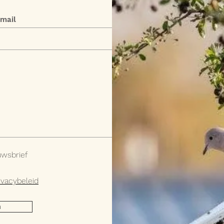
uwsbrief
ivacybeleid
n