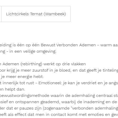
Lichtcirkels Ternat (Wambeek)
eleiding is één op één Bewust Verbonden Ademen - warm aa
ng - in een veilige omgeving.
Ademen (rebirthing) werkt op drie vlakken
or krijg je meer zuurstof in je bloed, en dat geeft je tintelin
je meer energie hebt.
t innerlijk tot rust - Emotioneel: je kan je verdriet en je ang
n helpt dan.
 bewustwordingsmethode waarin de ademhaling centraal sta
ensief en ontspannen geademd, waarbij de inademing en de
der dat er pauzes zijn (zogenaamde "verbonden ademhaling
ft als effect dat men in contact komt met emoties en gev