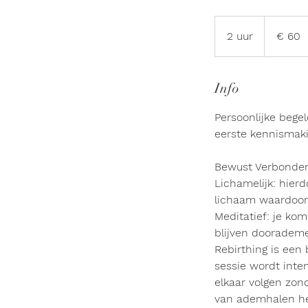
60
euro
2 uur
2
€ 60
u
u
r
Info
Persoonlijke beg
eerste kennismaki
Bewust Verbonden 
Lichamelijk: hierdo
lichaam waardoor 
Meditatief: je kom
blijven doorademe
Rebirthing is een
sessie wordt int
elkaar volgen zon
van ademhalen hee