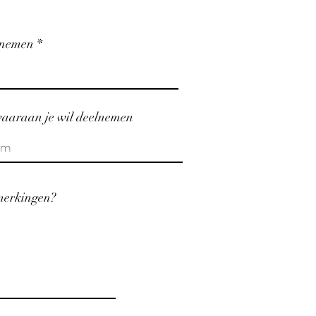
lnemen
 waaraan je wil deelnemen
merkingen?