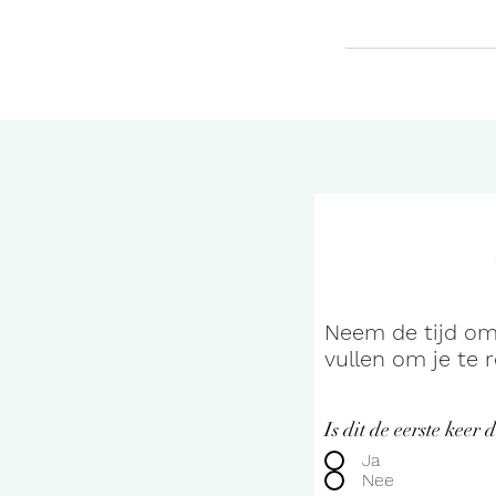
Neem de tijd om
vullen om je te r
Is dit de eerste keer d
Ja
Nee