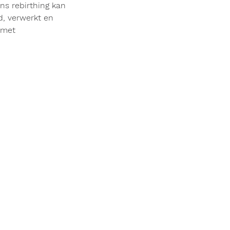
ens rebirthing kan
d, verwerkt en
n met