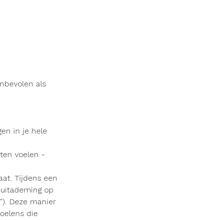
nbevolen als
gen in je hele
sten voelen -
at. Tijdens een
 uitademing op
"). Deze manier
oelens die