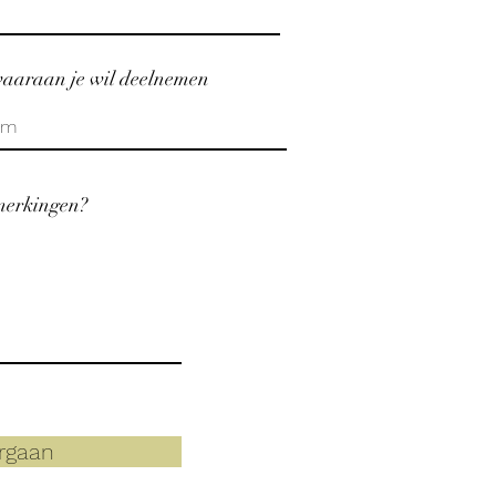
 waaraan je wil deelnemen
merkingen?
rgaan