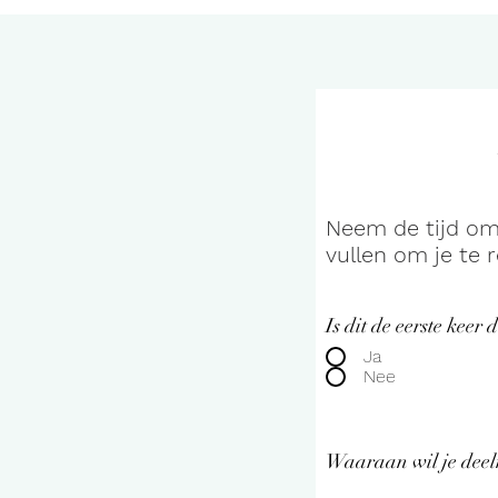
Neem de tijd om
vullen om je te r
Is dit de eerste keer d
Ja
Nee
Waaraan wil je dee