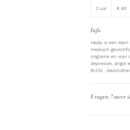
60
euro
2 uur
2
€ 60
u
u
r
Info
Healy is een klein
medisch gecertific
migraine en voor
depressie, angst 
BLOG : Gezondhei
Vragen ? meer i