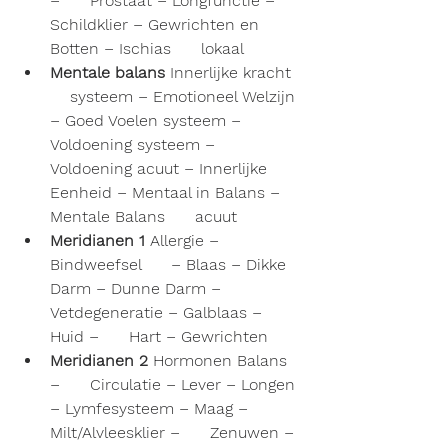
–      Prostaat – Longfunctie – 
Schildklier – Gewrichten en 
Botten – Ischias      lokaal
Mentale balans
 Innerlijke kracht  
    systeem – Emotioneel Welzijn 
– Goed Voelen systeem – 
Voldoening systeem –      
Voldoening acuut – Innerlijke 
Eenheid – Mentaal in Balans – 
Mentale Balans      acuut
Meridianen 1
 Allergie – 
Bindweefsel      – Blaas – Dikke 
Darm – Dunne Darm – 
Vetdegeneratie – Galblaas – 
Huid –      Hart – Gewrichten 
Meridianen 2
 Hormonen Balans 
–      Circulatie – Lever – Longen 
– Lymfesysteem – Maag – 
Milt/Alvleesklier –      Zenuwen – 