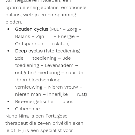
van negatieve invloeden, een 
optimale energiebalans, emotionele 
balans, welzijn en ontspanning 
bieden.
Gouden cyclus 
(Puur – Zorg – 
Balans – Zijn      – Energie – 
Ontspannen – Loslaten)
Deep cyclus 
(1ste toediening – 
2de      toediening – 3de 
toediening – Levensadem – 
ontgifting -vertering – naar de     
 bron bloedsomloop – 
vernieuwing – Nieren vrouw – 
nieren man – innerlijke      rust)
Bio-energetische      boost
Coherence                  
Nuno Nina is een Portugese 
therapeut die zeven privéklinieken 
leidt. Hij is een specialist voor 