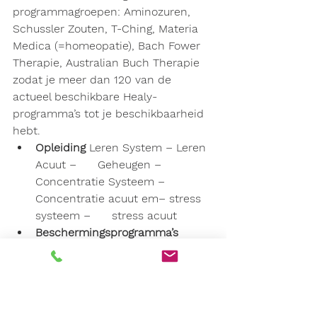
programmagroepen: Aminozuren, 
Schussler Zouten, T-Ching, Materia 
Medica (=homeopatie), Bach Fower 
Therapie, Australian Buch Therapie 
zodat je meer dan 120 van de 
actueel beschikbare Healy-
programma’s tot je beschikbaarheid 
hebt.
Opleiding 
Leren System – Leren 
Acuut –      Geheugen – 
Concentratie Systeem – 
Concentratie acuut em– stress 
systeem –      stress acuut
Beschermingsprogramma’s  
Algemene bescherming –      
Electronenbescherming – cel – 
mentaal – slapen – Geopathie – 
Subtiel      -Planeten