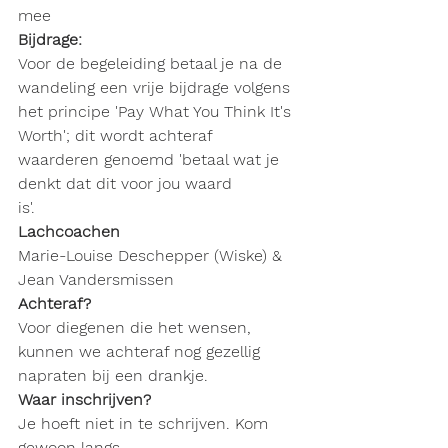
mee
Bijdrage:
Voor de begeleiding betaal je na de 
wandeling een vrije bijdrage volgens 
het principe 'Pay What You Think It's 
Worth'; dit wordt achteraf 
waarderen genoemd 'betaal wat je 
denkt dat dit voor jou waard 
is'.
Kamerijklaan 46 1700 
Dilbeek
Lachcoachen
Marie-Louise Deschepper (Wiske) & 
Jean Vandersmissen 
Achteraf?
Voor diegenen die het wensen, 
kunnen we achteraf nog gezellig 
napraten bij een drankje.
Waar inschrijven?
Je hoeft niet in te schrijven. Kom 
gewoon langs.